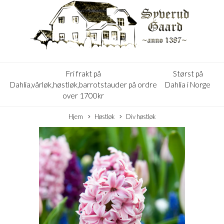
Fri frakt på
Størst på
Dahlia,vårløk,høstløk,barrotstauder på ordre
Dahlia i Norge
over 1700kr
Hjem
Høstløk
Div høstløk