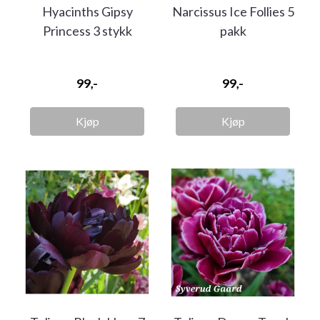
Hyacinths Gipsy
Narcissus Ice Follies 5
Princess 3 stykk
pakk
99,-
99,-
Kjøp
Kjøp