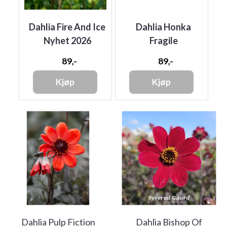
nk
Dahlia Fire And Ice
Dahlia Honka
D
Nyhet 2026
Fragile
89,-
89,-
Kjøp
Kjøp
Dahlia Pulp Fiction
Dahlia Bishop Of