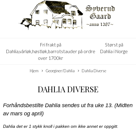
Fri frakt på
Størst på
Dahlia,vårløk,høstløk,barrotstauder på ordre
Dahlia i Norge
over 1700kr
Hjem
Georginer/Dahlia
Dahlia Diverse
DAHLIA DIVERSE
Forhåndsbestilte Dahlia sendes ut fra uke 13. (Midten
av mars og april)
Dahlia det er 1 stykk knoll i pakken om ikke annet er oppgitt.