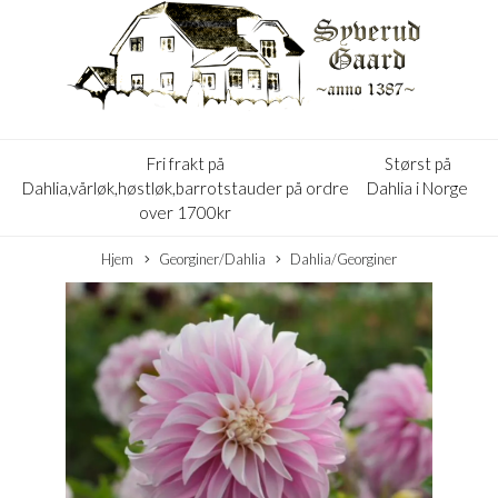
Fri frakt på
Størst på
Dahlia,vårløk,høstløk,barrotstauder på ordre
Dahlia i Norge
over 1700kr
Hjem
Georginer/Dahlia
Dahlia/Georginer