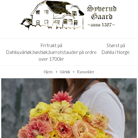
Fri frakt på
Størst på
Dahlia,vårløk,høstløk,barrotstauder på ordre
Dahlia i Norge
over 1700kr
Hjem
Vårløk
Ranunkler