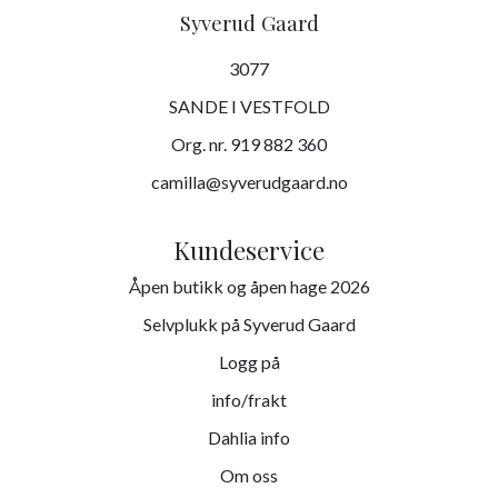
Syverud Gaard
3077
SANDE I VESTFOLD
Org. nr. 919 882 360
camilla@syverudgaard.no
Kundeservice
Åpen butikk og åpen hage 2026
Selvplukk på Syverud Gaard
Logg på
info/frakt
Dahlia info
Om oss