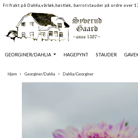
Fri frakt på Dahlia,vårløk,høstløk, barrotstauder på ordre over 
GEORGINER/DAHLIA
HAGEPYNT
STAUDER
GAVE
Hjem
Georginer/Dahlia
Dahlia/Georginer