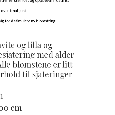
tter første frost og oppbevar frostfritt
 over i mai-juni
ig for å stimulere ny blomstring.
ite og lilla og
esjatering med alder
lle blomstene er litt
orhold til sjateringer
m
100 cm