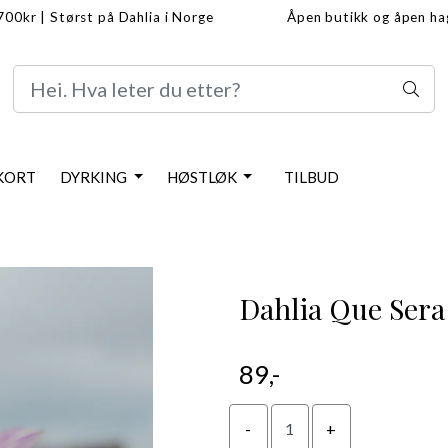
1700kr
|
Størst på Dahlia i Norge
Åpen butikk og åpen h
info/frakt
Dahlia info
KORT
DYRKING
HØSTLØK
TILBUD
Dahlia Que Sera
89,-