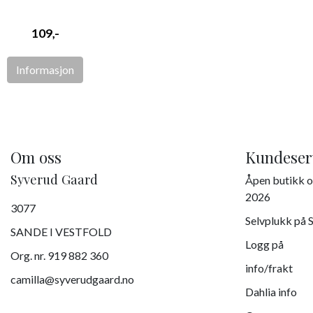
109,-
Informasjon
Om oss
Kundeser
Syverud Gaard
Åpen butikk o
2026
3077
Selvplukk på 
SANDE I VESTFOLD
Logg på
Org. nr. 919 882 360
info/frakt
camilla@syverudgaard.no
Dahlia info