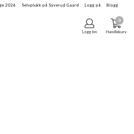
age 2026
Selvplukk på Syverud Gaard
Logg på
Blogg
Om oss
Salgsbetingelser
0
Logg inn
Handlekurv