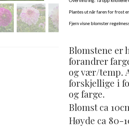
Overvintring: Ta opp knollene e
Plantes ut når faren for frost er
Fjern visne blomster regelmess
Blomstene er hv
forandrer farg
og vær/temp. A
forskjellige i f
og farge.
Blomst ca 10c
Høyde ca 80-