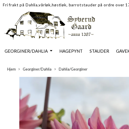
Fri frakt på Dahlia,vårløk,høstløk, barrotstauder på ordre over 
GEORGINER/DAHLIA
HAGEPYNT
STAUDER
GAVE
Hjem
Georginer/Dahlia
Dahlia/Georginer