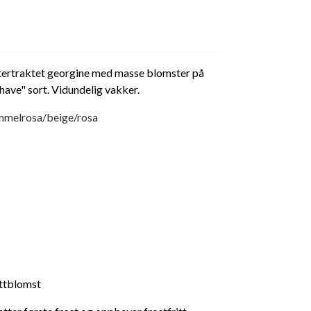
ttertraktet georgine med masse blomster på
 have" sort. Vidundelig vakker.
mmelrosa/beige/rosa
ttblomst