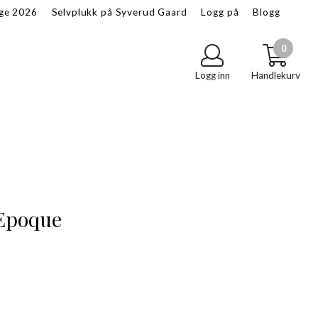
age 2026
Selvplukk på Syverud Gaard
Logg på
Blogg
Om oss
Salgsbetingelser
0
Logg inn
Handlekurv
 Epoque