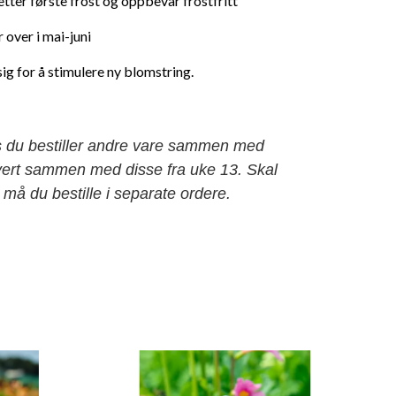
tter første frost og oppbevar frostfritt
r over i mai-juni
ig for å stimulere ny blomstring.
s du bestiller andre vare sammen med
levert sammen med disse fra uke 13. Skal
må du bestille i separate ordere.