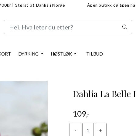
1700kr
|
Størst på Dahlia i Norge
Åpen butikk og åpen h
info/frakt
Dahlia info
KORT
DYRKING
HØSTLØK
TILBUD
Dahlia La Belle
109,-