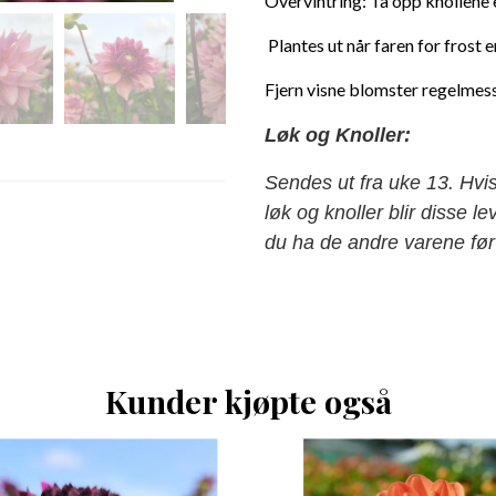
Overvintring: Ta opp knollene e
Plantes ut når faren for frost e
Fjern visne blomster regelmess
Løk og Knoller:
Sendes ut fra uke 13. Hvi
løk og knoller blir disse 
du ha de andre varene før 
Kunder kjøpte også