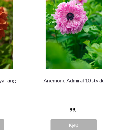
al king
Anemone Admiral 10 stykk
99,-
Kjøp