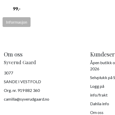
99,-
Informasjon
Om oss
Kundeser
Syverud Gaard
Åpen butikk o
2026
3077
Selvplukk på 
SANDE I VESTFOLD
Logg på
Org. nr. 919 882 360
info/frakt
camilla@syverudgaard.no
Dahlia info
Om oss