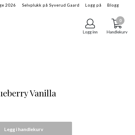
age 2026
Selvplukk på Syverud Gaard
Logg på
Blogg
Om oss
Salgsbetingelser
0
Logg inn
Handlekurv
ueberry Vanilla
Legg i handlekurv