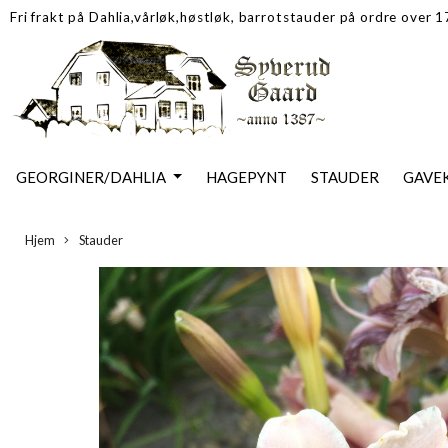
Fri frakt på Dahlia,vårløk,høstløk, barrotstauder på ordre over 
GEORGINER/DAHLIA
HAGEPYNT
STAUDER
GAVE
Hjem
Stauder