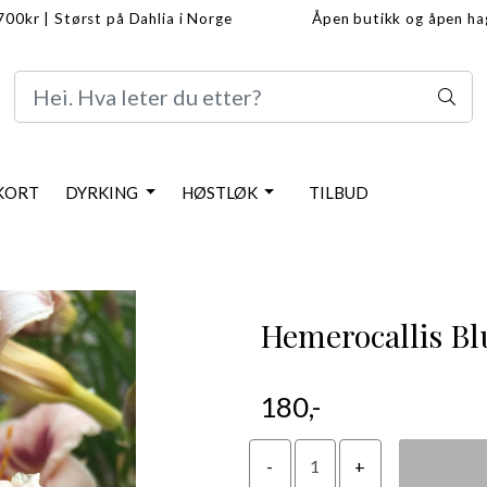
1700kr
|
Størst på Dahlia i Norge
Åpen butikk og åpen h
info/frakt
Dahlia info
KORT
DYRKING
HØSTLØK
TILBUD
Hemerocallis Bl
180,-