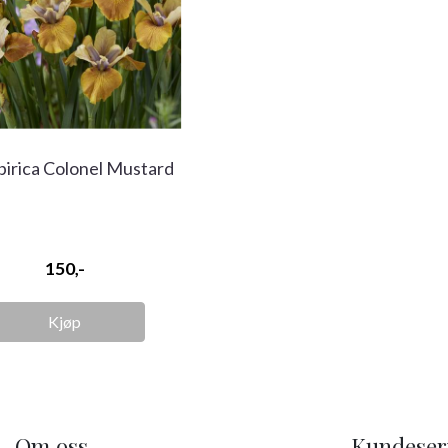
Sibirica Colonel Mustard
150,-
Kjøp
Om oss
Kundeser