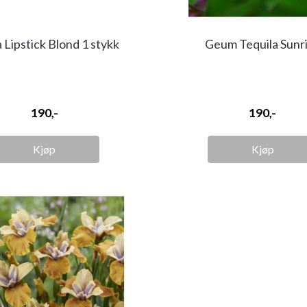
 Lipstick Blond 1 stykk
Geum Tequila Sunr
190,-
190,-
Kjøp
Kjøp