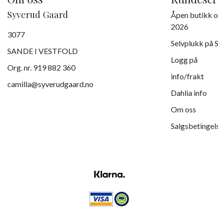
Syverud Gaard
Åpen butikk o
2026
3077
Selvplukk på 
SANDE I VESTFOLD
Logg på
Org. nr. 919 882 360
info/frakt
camilla@syverudgaard.no
Dahlia info
Om oss
Salgsbetingel