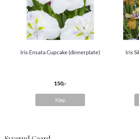
Iris Ensata Cupcake (dinnerplate)
Iris 
150,-
Kjøp
Syverud Gaard