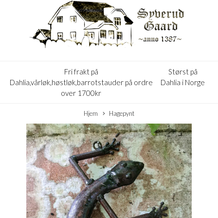
Fri frakt på
Størst på
Dahlia,vårløk,høstløk,barrotstauder på ordre
Dahlia i Norge
over 1700kr
Hjem
Hagepynt