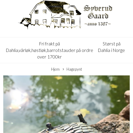
Fri frakt på
Størst på
Dahlia,vårløk,høstløk,barrotstauder på ordre
Dahlia i Norge
over 1700kr
Hjem
Hagepynt