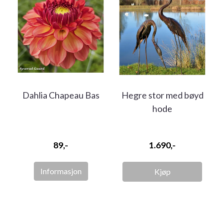
Dahlia Chapeau Bas
Hegre stor med bøyd
hode
89,-
1.690,-
Informasjon
Kjøp