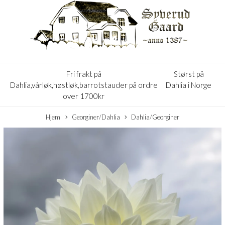
Fri frakt på
Størst på
Dahlia,vårløk,høstløk,barrotstauder på ordre
Dahlia i Norge
over 1700kr
Hjem
Georginer/Dahlia
Dahlia/Georginer