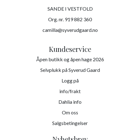
SANDE I VESTFOLD
Org. nr. 919 882 360
camilla@syverudgaard.no
Kundeservice
Åpen butikk og åpen hage 2026
Selvplukk på Syverud Gaard
Logg på
info/frakt
Dahlia info
Om oss
Salgsbetingelser
Nyhetsbrev