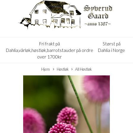
Fri frakt på
Størst på
Dahlia,vårløk,høstløk,barrotstauder på ordre
Dahlia i Norge
over 1700kr
Hjem
Høstløk
All Høstløk