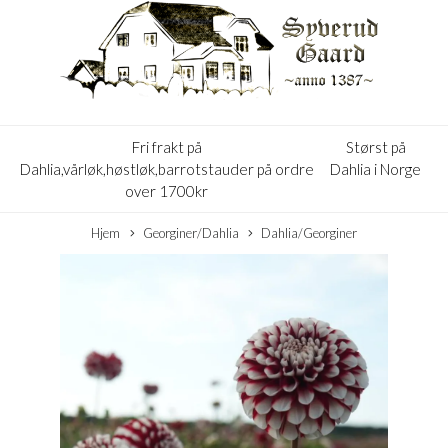
Fri frakt på
Størst på
Dahlia,vårløk,høstløk,barrotstauder på ordre
Dahlia i Norge
over 1700kr
Hjem
Georginer/Dahlia
Dahlia/Georginer