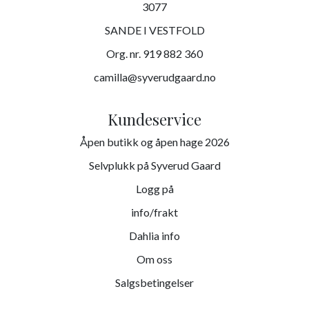
3077
SANDE I VESTFOLD
Org. nr. 919 882 360
camilla@syverudgaard.no
Kundeservice
Åpen butikk og åpen hage 2026
Selvplukk på Syverud Gaard
Logg på
info/frakt
Dahlia info
Om oss
Salgsbetingelser