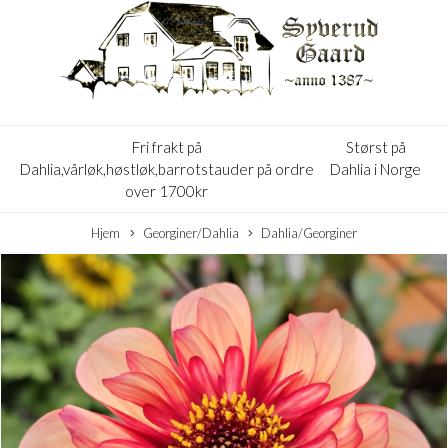
Fri frakt på
Størst på
Dahlia,vårløk,høstløk,barrotstauder på ordre
Dahlia i Norge
over 1700kr
Hjem
Georginer/Dahlia
Dahlia/Georginer