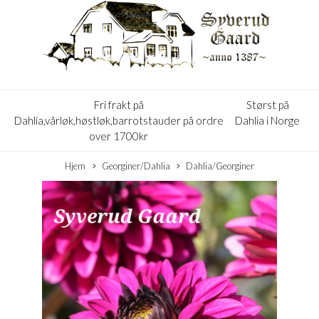
Fri frakt på
Størst på
Dahlia,vårløk,høstløk,barrotstauder på ordre
Dahlia i Norge
over 1700kr
Hjem
Georginer/Dahlia
Dahlia/Georginer